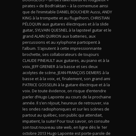
pirates » de Bodh’aktan – à la cornemuse ainsi
que de l’inimitable DANIEL BOUCHER! Aussi, ANDY
KING à la trompette et au flugelhorn, CHRISTIAN
PÉLOQUIN aux guitares électriques et à la slide
guitar, SYLVAIN QUESNEL à la lapsteel guitar et le
grand ALAIN QUIRION aux batteries, aux
percussions et au xylophone participent à
l’album. S’ajoutent à cette impressionnante
brochette, ses collaborateurs de toujours
CLAUDE PINEAULT aux guitares, au piano et à la
voix, JEFF GRENIER à la basse et ses deux
acolytes de scène, JEAN-FRANÇOIS DEMERS à la
basse et à la voix, et, finalement, son grand ami
PATRICE GOSSELIN à la guitare électrique et à la
voix. De toute évidence, on risque d’entendre
parler d’Hugo Lapointe au cours de la prochaine
année. Il s’en réjouit, heureux de retrouver, via
les ondes radiophoniques et sur les scènes de
partout au québec, son public qui attendait,
impatient, la suite! Pour tout savoir, on consulte
son tout nouveau site web, en ligne dès le 1er
octobre 2013 Hugo Lapointe est porte-parole de