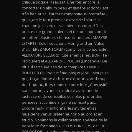
critique sociale. Il réussit, une fois encore, à
concocter un album beau et généreux dont il est
très fier. Aussi, l’auteur-compositeur-interprète –
qui signe le tout premier extrait de l’album, la
chanson Je le veux – sait bien s’entourer! Des
artistes de grands talents et de tous horizons lui
ont offert plusieurs chansons inédites : MARYSE
LETARTE (Soleil couchant, Mon grand air, Valse
d’ici), TÉREZ MONTCALM (Complice, Inconsolable),
ALEXANDRE BELLIARD (Cité américaine), BORI (Te
retrouver) et ALEXANDRE POULIN (L’incendie). De
plus, il retrouve ses deux complices, DANIEL
BOUCHER (Tu l’sais même pas) et JAMIL (Moi j’suis
qui). Hugo donne à chacun d’eux un grand coup
de chapeau; il les remercie pour leur générosité
sans borne, ayant su traduire avec tant de
justesse et de sensibilité ses plus profondes
pensées. Et comme si ça ne suffisait pas…
Encore faut-il mentionner les invités et les
musiciens venus prêter leur brio au projet en
studio. Nommons la collaboration spéciale de la
populaire formation THE LOST FINGERS, de LUC
BOURGEOIS – un des talentueux et fougueux «